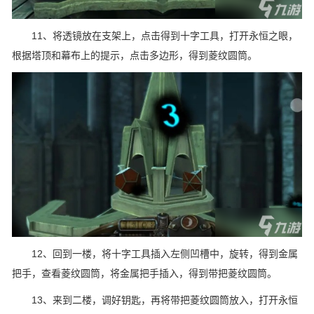
11、将透镜放在支架上，点击得到十字工具，打开永恒之眼，
根据塔顶和幕布上的提示，点击多边形，得到菱纹圆筒。
12、回到一楼，将十字工具插入左侧凹槽中，旋转，得到金属
把手，查看菱纹圆筒，将金属把手插入，得到带把菱纹圆筒。
13、来到二楼，调好钥匙，再将带把菱纹圆筒放入，打开永恒