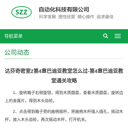
导航菜单
Toggl
navig
公司动态
达芬奇密室2第4章巴迪亚教堂怎么过-第4章巴迪亚教
堂通关攻略
1、旋转箱子右侧旋钮，得到木质圆盘，查看木质圆盘，旋转边
上的金属片，得到木头齿轮。
2、点击得到箱子旁的曲柄摇杆，将曲柄木杆插入插孔，摇动木
杆，放入木头齿轮，再次摇动木杆，打开机关。