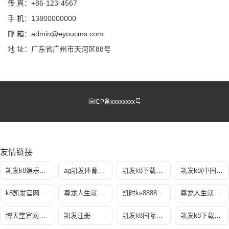
传 真：+86-123-4567
手 机：13800000000
邮 箱：admin@eyoucms.com
地 址：广东省广州市天河区88号
琼ICP备xxxxxxxx号
友情链接
凯发k8娱乐品牌导航
ag凯发体育线路检测
凯发k8下载地址
凯发k8(中国)天生赢家
k8凯发官网网址
尊龙人生就是博!注册
凯时ks8888正版
尊龙人生就是博!网上真人现场娱乐
博天堂官网最新登录入口
凯发注册
凯发k8国际娱乐官网入口
凯发k8下载客户端