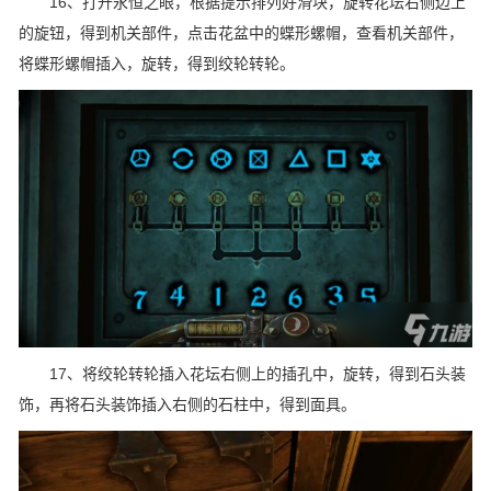
16、打开永恒之眼，根据提示排列好滑块，旋转花坛右侧边上
的旋钮，得到机关部件，点击花盆中的蝶形螺帽，查看机关部件，
将蝶形螺帽插入，旋转，得到绞轮转轮。
17、将绞轮转轮插入花坛右侧上的插孔中，旋转，得到石头装
饰，再将石头装饰插入右侧的石柱中，得到面具。