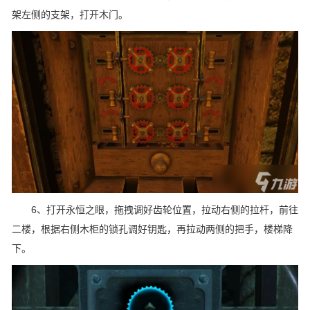
架左侧的支架，打开木门。
6、打开永恒之眼，拖拽调好齿轮位置，拉动右侧的拉杆，前往
二楼，根据右侧木柜的锁孔调好钥匙，再拉动两侧的把手，楼梯降
下。