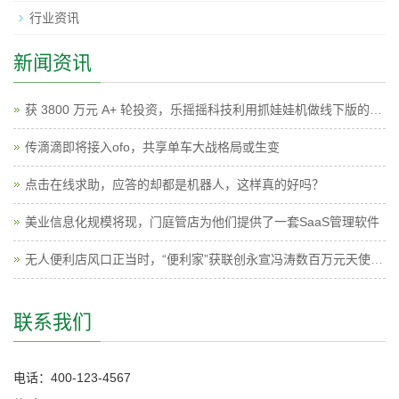
行业资讯
新闻资讯
获 3800 万元 A+ 轮投资，乐摇摇科技利用抓娃娃机做线下版的广点通
传滴滴即将接入ofo，共享单车大战格局或生变
点击在线求助，应答的却都是机器人，这样真的好吗？
美业信息化规模将现，门庭管店为他们提供了一套SaaS管理软件
无人便利店风口正当时，“便利家”获联创永宣冯涛数百万元天使投资
联系我们
电话：400-123-4567