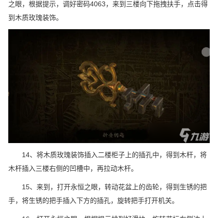
之眼，根据提示，调好密码4063，来到三楼向下拖拽扶手，点击得
到木质玫瑰装饰。
14、将木质玫瑰装饰插入二楼柜子上的插孔中，得到木杆，将
木杆插入三楼右侧的凹槽中，再拉动木杆。
15、来到，打开永恒之眼，转动花盆上的齿轮，得到生锈的把
手，将生锈的把手插入下方的插孔，旋转把手打开机关。